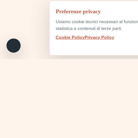
Preferenze privacy
Usiamo cookie tecnici necessari al funzio
statistica e contenuti di terze parti.
Cookie Policy
Privacy Policy
Iscriviti alla newsletter per partecipare ai t
dedicati alla mia community più affezionat
Email Address
*