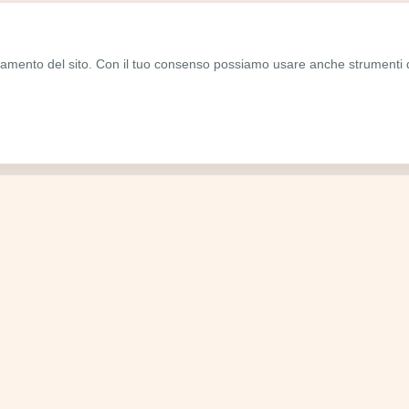
namento del sito. Con il tuo consenso possiamo usare anche strumenti 
TOURS
Firenze
San Gimignano
our esclusivi
Volterra
Siena
a!
San Galgano