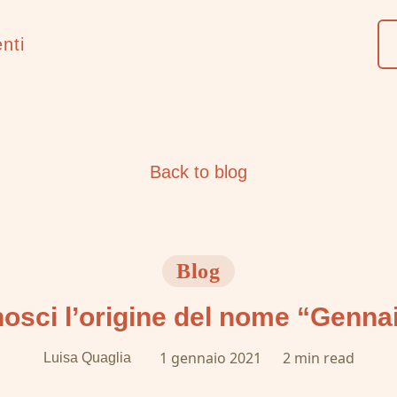
nti
Back to blog
Blog
osci l’origine del nome “Genna
1 gennaio 2021
2
min read
Luisa Quaglia