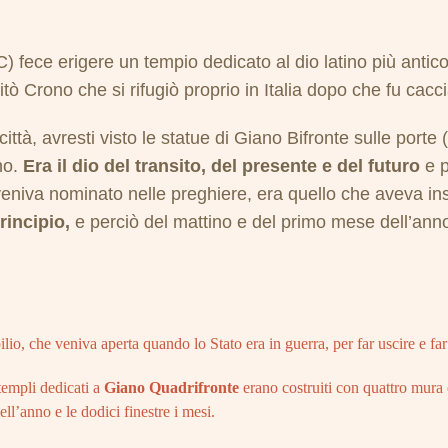
fece erigere un tempio dedicato al dio latino più antico,
itò Crono che si rifugiò proprio in Italia dopo che fu cacc
tà, avresti visto le statue di Giano Bifronte sulle porte (
rno.
Era il dio del transito, del presente e del futuro
e p
niva nominato nelle preghiere, era quello che aveva inseg
principio,
e perciò del mattino e del primo mese dell’ann
o, che veniva aperta quando lo Stato era in guerra, per far uscire e far 
templi dedicati a
Giano Quadrifronte
erano costruiti con quattro mura 
ll’anno e le dodici finestre i mesi.