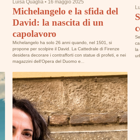
Luisa Quaglia
•
16 maggio 2025
Lu
Michelangelo e la sfida del
S
David: la nascita di un
c
capolavoro
Se
Michelangelo ha solo 26 anni quando, nel 1501, si
ca
propone per scolpire il David. La Cattedrale di Firenze
la
desidera decorare i contrafforti con statue di profeti, e nei
ur
magazzini dell’Opera del Duomo e...