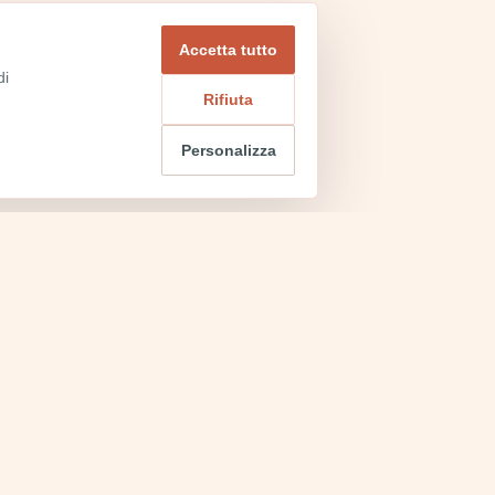
Accetta tutto
di
Rifiuta
Personalizza
BLOG
Ultime Notizie
EVENTI
Rosso, urne e ombre: Volterra al museo
San Galgano: oltre il mito